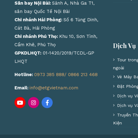
Sân bay Nội Bài:
Sảnh A, Nhà Ga T1,
sân bay Quốc Tế Nội Bài
Chi nhánh Hải Phòng:
Số 6 Tùng Dinh,
Cát Bà, Hải Phòng
Chi nhánh Phú Thọ:
Khu 10, Sơn Tình,
Dịch Vụ
Cẩm Khê, Phú Thọ
GPKDLHQT:
01-1420/2019/TCDL-GP
Tour tron
LHQT
ngoài
Hotline:
0973 385 888/ 0866 213 468
Vé Máy B
Đặt Phòn
Email:
info@etgvietnam.com
Dịch vụ V
Dịch vụ V
Truyền T
Kiện