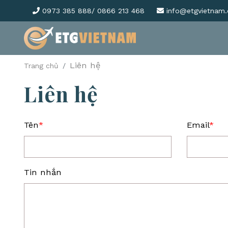
0973 385 888/ 0866 213 468
info@etgvietnam
Liên hệ
Trang chủ
Liên hệ
Tên
*
Email
*
Tin nhắn