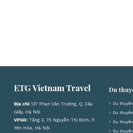
ETG Vietnam Travel
Du thuy
Du thuyền
Địa chỉ:
137 Phan Văn Trường, Q. Cầu
Giấy, Hà Nội
Du thuyền
VPGD:
Tầng 3, 75 Nguyễn Thị Định, P.
Du thuyền
Yên Hòa, Hà Nội
Du thuyền