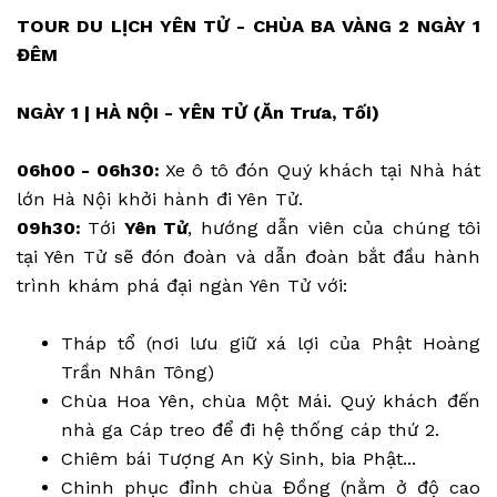
TOUR DU LỊCH YÊN TỬ - CHÙA BA VÀNG 2 NGÀY 1
ĐÊM
NGÀY 1 | HÀ NỘI - YÊN TỬ (Ăn Trưa, Tối)
06h00 - 06h30:
Xe ô tô đón Quý khách tại Nhà hát
lớn Hà Nội khởi hành đi Yên Tử.
09h30:
Tới
Yên Tử
, hướng dẫn viên của chúng tôi
tại Yên Tử sẽ đón đoàn và dẫn đoàn bắt đầu hành
trình khám phá đại ngàn Yên Tử với:
Tháp tổ (nơi lưu giữ xá lợi của Phật Hoàng
Trần Nhân Tông)
Chùa Hoa Yên, chùa Một Mái. Quý khách đến
nhà ga Cáp treo để đi hệ thống cáp thứ 2.
Chiêm bái Tượng An Kỳ Sinh, bia Phật...
Chinh phục đỉnh chùa Đồng (nằm ở độ cao